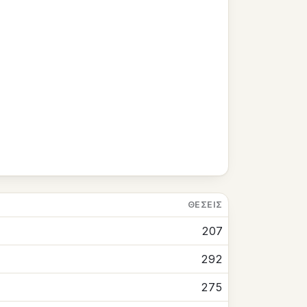
ΘΈΣΕΙΣ
207
292
275