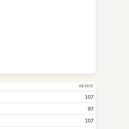
ΘΈΣΕΙΣ
107
97
107