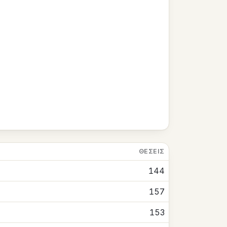
ΘΈΣΕΙΣ
144
157
153