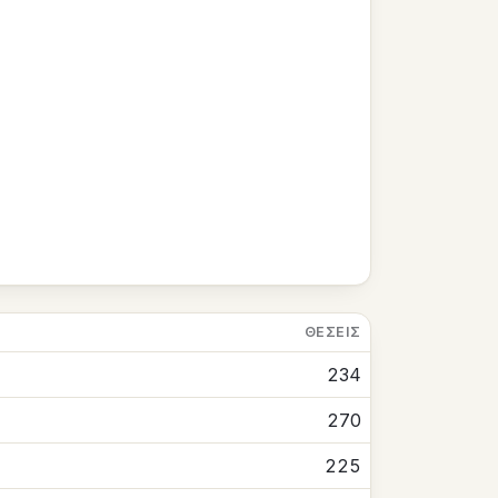
ΘΈΣΕΙΣ
234
270
225