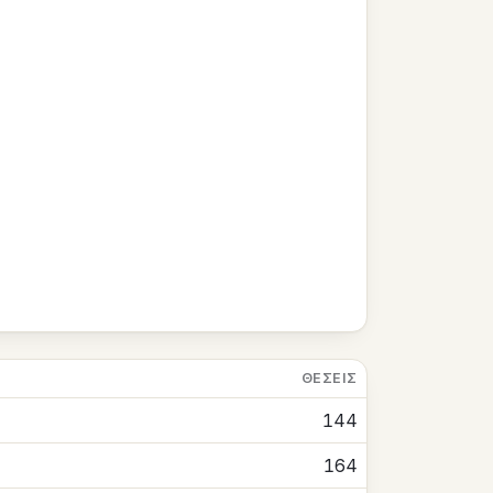
ΘΈΣΕΙΣ
144
164