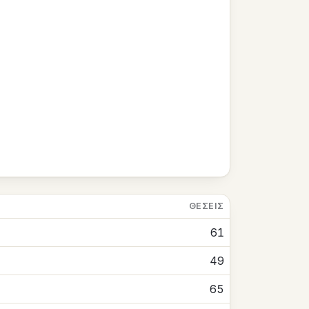
ΘΈΣΕΙΣ
61
49
65