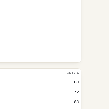
ΘΈΣΕΙΣ
80
72
80