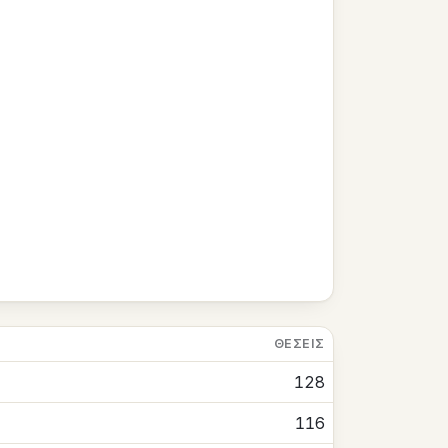
ΘΈΣΕΙΣ
128
116